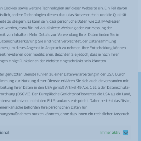
 Leben konfrontiert. Die Talsohle scheint überwunden
en Cookies, sowie weitere Technologien auf dieser Webseite ein. Ein Teil davon
arkt auch mit steigenden Kosten in den Bereichen
ässlich, andere Technologien dienen dazu, das Nutzererlebnis und die Qualität
 Diese Tatsache zwingt uns dazu die Preise aller
ite zu steigern. Es kann sein, dass persönliche Daten wie z.B. IP-Adressen
r Maßnahme bis auf weiteres unberührt.
tet werden, etwa für individualisierte Werbung oder zur Messung der
eit von Inhalten. Mehr Details zur Verwendung Ihrer Daten finden Sie in
Datenschutzerklärung. Sie sind nicht verpflichtet, der Datensammlung
men, um dieses Angebot in Anspruch zu nehmen. Ihre Entscheidung können
zeit revidieren oder modifizieren. Beachten Sie jedoch, dass je nach Ihrer
ungen einige Funktionen der Website eingeschränkt sein könnten.
er genutzten Dienste führen zu einer Datenverarbeitung in der USA. Durch
timmung zur Nutzung dieser Dienste erklären Sie sich auch einverstanden mit
rbeitung Ihrer Daten in den USA gemäß Artikel 49 Abs. 1 lit. a der Datenschutz-
ordnung (DSGVO). Der Europäische Gerichtshof bewertet die USA als ein Land,
Hier finden Sie uns
atenschutzniveau nicht den EU-Standards entspricht. Daher besteht das Risiko,
amerikanische Behörden Ihre persönlichen Daten für
Mag. Robert Krampl e.U.
ungsmaßnahmen nutzen könnten, ohne dass Ihnen ein rechtlicher Anspruch
Philipsstraße 44
A-8403 Lebring
ional
Immer aktiv