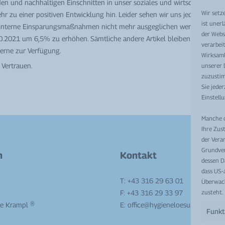
en und nachhaltigen Einschnitten in unser soziales und wirtschaftliches
Wir setz
hr zu einer positiven Entwicklung hin. Leider sehen wir uns jedoch am M
ist unerl
ch interne Einsparungsmaßnahmen nicht mehr ausgeglichen werden können.
der Webse
1.10.2021 um 6,5% zu erhöhen. Sämtliche andere Artikel bleiben von diese
verarbei
gerne zur Verfügung.
Wirksamk
 Vertrauen.
unserer 
zuzustim
Sie jeder
Einstell
Manche d
Ihre Zus
der Vera
Grundver
n
Kontakt
dessen D
dass US-
T:
+43 316 29 63 01
Überwach
zusteht.
F: +43 316 29 33 97
ke Krampl ®
E:
office@hygieneloesungen.at
Funkt