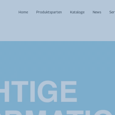
Home
Produktsparten
Kataloge
News
Ser