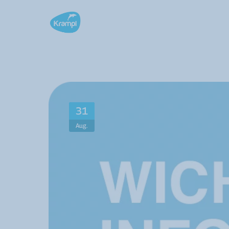
31
Aug.