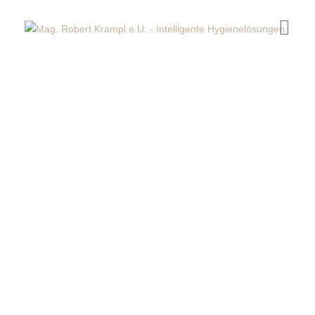
Home
Produktsparten
Kataloge
News
Service
Die Marke Krampl ®
Jobs
Kontakt