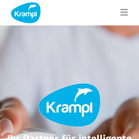
Home
Produktsparten
Kataloge
News
Service
Die Marke Krampl ®
Jobs
Kontakt
Ihr Partner für intelligente