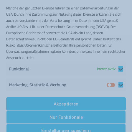
F: +43 316 29 33 97
Manche der genutzten Dienste führen zu einer Datenverarbeitung in der
E:
office@hygieneloesungen.at
USA. Durch Ihre Zustimmung zur Nutzung dieser Dienste erklären Sie sich
auch einverstanden mit der Verarbeitung Ihrer Daten in den USA gemäß
Artikel 49 Abs. 1 lit. a der Datenschutz-Grundverordnung (DSGVO). Der
Hier finden Sie uns
Europäische Gerichtshof bewertet die USA als ein Land, dessen
Datenschutzniveau nicht den EU-Standards entspricht. Daher besteht das
Mag. Robert Krampl e.U.
Risiko, dass US-amerikanische Behörden Ihre persönlichen Daten für
Philipsstraße 44
Überwachungsmaßnahmen nutzen könnten, ohne dass Ihnen ein rechtlicher
Anspruch zusteht.
A-8403 Lebring
Funktional
Immer aktiv
Marketing, Statistik & Werbung
Marketin
Statisti
&
Akzeptieren
Werbun
AGB
|
Impressum
|
Datenschutz
| Website made with passion
Nur Funktionale
by
Black Phoenix Positioning
| Copyright ©
2022
Krampl e. U.
Einstellungen speichern