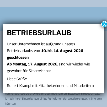
X
BETRIEBSURLAUB
Cookie-Zustimmung
verwalten
Unser Unternehmen ist aufgrund unseres
Seiten
Betriebsurlaubs von
10. bis 14. August 2026
Wir setzen Cookies, sowie weitere Technologien auf dieser Webseite ein. Ein
geschlossen
.
Teil davon ist unerlässlich, andere Technologien dienen dazu, das
Home
Nutzererlebnis und die Qualität der Webseite zu steigern. Es kann sein, dass
Ab Montag, 17. August 2026
, sind wir wieder wie
Service
persönliche Daten wie z.B. IP-Adressen verarbeitet werden, etwa für
gewohnt für Sie erreichbar.
Die Marke Krampl ®
individualisierte Werbung oder zur Messung der Wirksamkeit von Inhalten.
Kontakt
Liebe Grüße
Mehr Details zur Verwendung Ihrer Daten finden Sie in unserer
Datenschutzerklärung. Sie sind nicht verpflichtet, der Datensammlung
Robert Krampl mit Mitarbeiterinnen und Mitarbeitern
zuzustimmen, um dieses Angebot in Anspruch zu nehmen. Ihre Entscheidung
Kontakt
können Sie jederzeit revidieren oder modifizieren. Beachten Sie jedoch, dass
je nach Ihrer Einstellungen einige Funktionen der Website eingeschränkt sein
könnten.
T:
+43 316 29 63 01