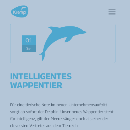
Home
01
Produktsparten
Jan.
Kataloge
News
INTELLIGENTES
WAPPENTIER
Service
Die Marke Krampl ®
Für eine tierische Note im neuen Unternehmensauftritt
sorgt ab sofort der Delphin. Unser neues Wappentier steht
Jobs
für Intelligenz, gilt der Meeressäuger doch als einer der
cleversten Vertreter aus dem Tierreich.
Kontakt