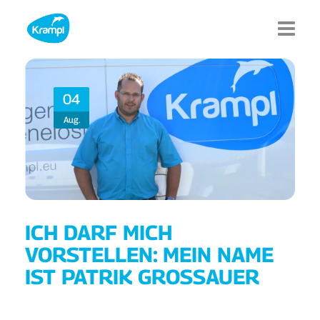
Home
04
Produktsparten
Aug.
Kataloge
News
Service
ICH DARF MICH
Die Marke Krampl ®
VORSTELLEN: MEIN NAME
IST PATRIK GROSSAUER
Jobs
Kontakt